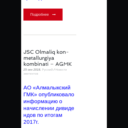
Подробнее
JSC Olmaliq kon-
metallurgiya
kombinati – AGMK
25 сен 2018,
Русский
/
Новости
эмитентов
АО «Алмалыкский
ГМК»
опубликовало
информацию о
начислении дивиде
ндов по итогам
2017г.