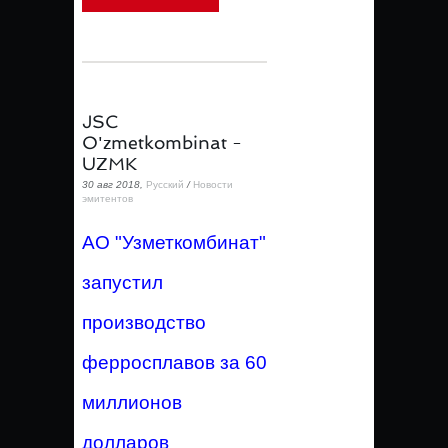
JSC
O'zmetkombinat -
UZMK
30 авг 2018,
Русский
/
Новости
эмитентов
АО "Узметкомбинат"
запустил
производство
ферросплавов за 60
миллионов
долларов