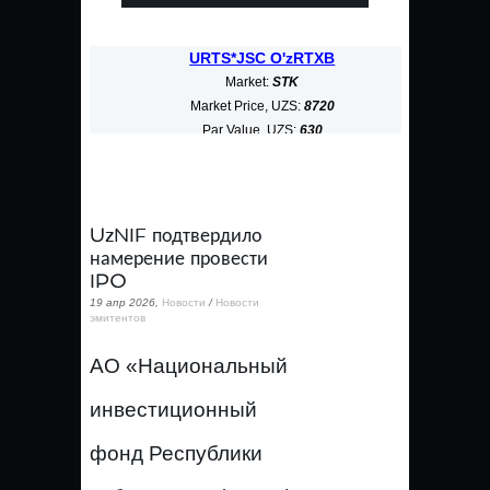
URTS*JSC O'zRTXB
ALKB*JSC
Market:
STK
Mark
Market Price, UZS:
8720
Market Pr
Par Value, UZS:
630
Par Val
Market Cap, bn UZS:
3268,187
Market Cap, 
UzNIF подтвердило
намерение провести
IPO
19 апр 2026,
Новости
/
Новости
эмитентов
АО «Национальный
инвестиционный
фонд Республики