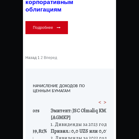
корпоративным
облигациям
Подробнее
Назад
1
2
Вперед
НАЧИСЛЕНИЕ ДОХОДОВ ПО
ЦЕННЫМ БУМАГАМ
<
>
uto Motors
Эмитент:
JSC Olmaliq KMK
Эмитент:
JSC 
[AGMKP]
[UZMK, UZMKP
023 год
1. Дивиденды за 2023 год
1. Дивиденды 
ZS или 39,82%
Привил.: 0,0 UZS или 0,0%
Простые: 0,00
022 год
2. Дивиденды за 2022 год
Привил.: 300,