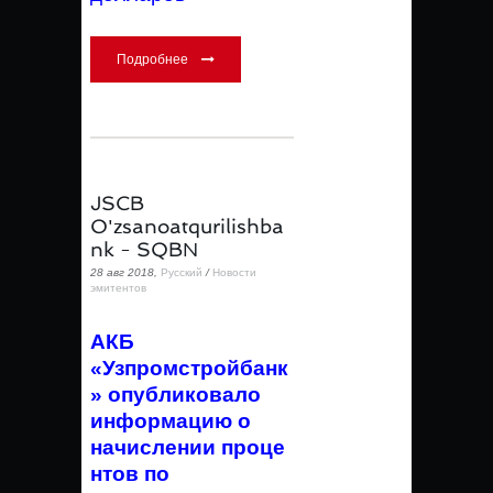
Подробнее
JSCB
O'zsanoatqurilishba
nk - SQBN
28 авг 2018,
Русский
/
Новости
эмитентов
АКБ
«Узпромстройбанк
» опубликовало
информацию о
начислении проце
нтов по