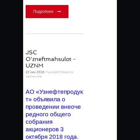
Подробнее
JSC
O'zneftmahsulot -
UZNM
22 сен 2018,
Русский
/
Новости
эмитентов
АО «Узнефтепродук
т» объявила о
проведении внеоче
редного общего
собрания
акционеров 3
октября 2018 года.