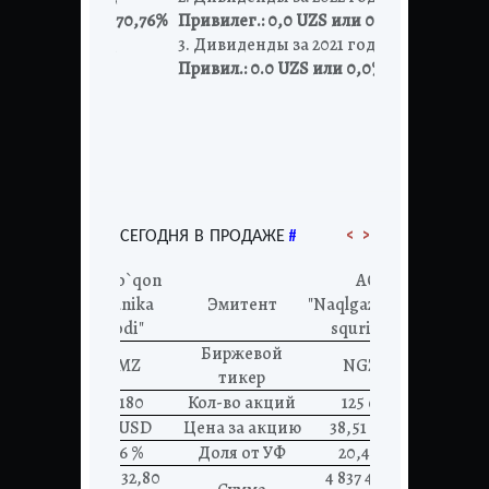
ZS или 70,76%
Привилег.: 0,0 UZS или 0,0%
2. Дивиденды з
021 год
3. Дивиденды за 2021 год
были начисл
Привил.: 0.0 UZS или 0,0%
Простые: 683,3
и Привил.: 30
2. Дивиденды 
Простые: 528,6
Привил.: 300,
<
>
#
СЕГОДНЯ В ПРОДАЖЕ
АО "Qo`qon
АО
mexanika
Эмитент
"Naqlgazmaxsu
Эмитент
zavodi"
squrilish"
Биржевой
Биржевой
KUMZ
NGZM
тикер
тикер
424 180
Кол-во акций
125 616
Кол-во акций
9,96 USD
Цена за акцию
38,51 USD
Цена за акци
22,76 %
Доля от УФ
20,40 %
Доля от УФ
4 224 832,80
4 837 472,16
Сумма