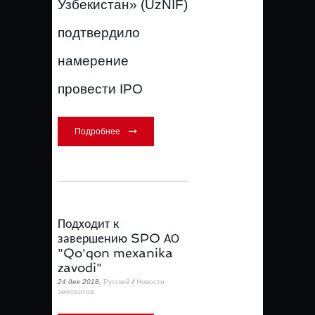
Узбекистан» (UzNIF)
подтвердило
намерение
провести IPO
Подробнее
Подходит к
завершению SPO АО
"Qo'qon mexanika
zavodi"
24 дек 2018,
Русский
/
Новости
эмитентов