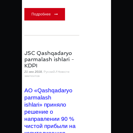
Подробнее
JSC Qashqadaryo
parmalash ishlari -
KDPI
21 сен 2018,
Русский
/
Новости
эмитентов
АО «Qashqadaryo
parmalash
ishlari»
приняло
решение о
направлении 90 %
чистой прибыли на