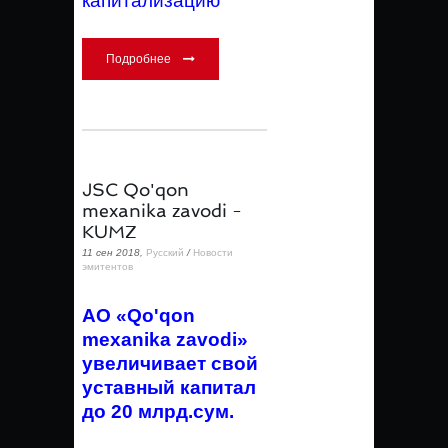
капитализацию
Подробнее
JSC Qo'qon
mexanika zavodi -
KUMZ
11 сен 2018,
Русский
/
Новости
эмитентов
АО «Qo'qon
mexanika zavodi»
увеличивает свой
уставный капитал
до 20 млрд.сум.