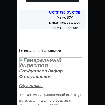
URTS*JSC O'zRTXB
ALK
Market:
STK
Market Price, UZS:
8720
Ma
Par Value, UZS:
630
Market Cap, bn UZS:
3268,187
Marke
Генеральный директор
Саъдуллаев Зафар
Файзуллаевич
Образование:
Ташкентский финансовый институт,
Магистр - «Ценные бумаги и