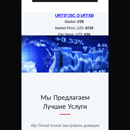
URTS*JSC O'zRTXB
ALKB*J
Market:
STK
M
Market Price, UZS:
8720
Market
Par Value, UZS:
630
Par 
Market Cap, bn UZS:
3268,187
Market Ca
Мы Предлагаем
Лучшие Услуги
Alp Omad Invest заслужила доверие