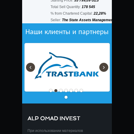
Starting Price:
55 799,09 UZS
Total Sell Quantity:
178 545
% from Chartered Capital:
22,28%
Seller:
The State Assets Management Agency
Наши клиенты и партнеры
‹
›
ALP OMAD INVEST
При использовании материалов